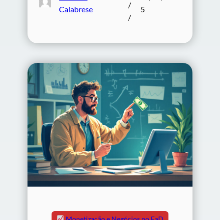
/
Calabrese
5
/
Monetização e Negócios no EaD