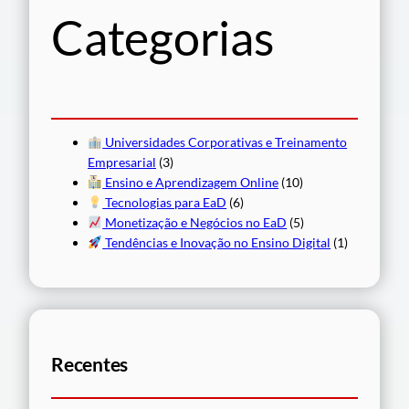
s
Categorias
a
r
Universidades Corporativas e Treinamento
Empresarial
(3)
Ensino e Aprendizagem Online
(10)
Tecnologias para EaD
(6)
Monetização e Negócios no EaD
(5)
Tendências e Inovação no Ensino Digital
(1)
Recentes