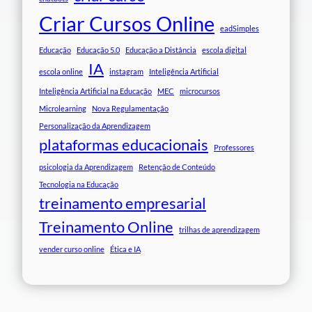
Criar Cursos Online
eadSimples
Educação
Educação 5.0
Educação a Distância
escola digital
IA
escola online
instagram
Inteligência Artificial
Inteligência Artificial na Educação
MEC
microcursos
Microlearning
Nova Regulamentação
Personalização da Aprendizagem
plataformas educacionais
Professores
psicologia da Aprendizagem
Retenção de Conteúdo
Tecnologia na Educação
treinamento empresarial
Treinamento Online
trilhas de aprendizagem
vender curso online
Ética e IA