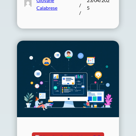
Giovane
23/04/202
/
Calabrese
5
/