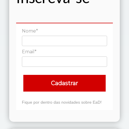
r
Nome*
Email*
Cadastrar
Fique por dentro das novidades sobre EaD!