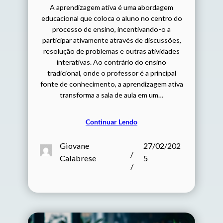
A aprendizagem ativa é uma abordagem
educacional que coloca o aluno no centro do
processo de ensino, incentivando-o a
participar ativamente através de discussões,
resolução de problemas e outras atividades
interativas. Ao contrário do ensino
tradicional, onde o professor é a principal
fonte de conhecimento, a aprendizagem ativa
transforma a sala de aula em um…
Continuar Lendo
Giovane
27/02/202
/
Calabrese
5
/