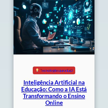
Tecnologias para EaD
Inteligência Artificial na
Educação: Como a IA Está
Transformando o Ensino
Online