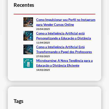
Recentes
Como Impulsionar seu Perfil no Instagram
para Vender Cursos Online
23/04/2025
Como a Inteligência Artificial está
Personalizando a Educação a Distância
11/04/2025
Como a Inteligência Artificial Está
Transformando o Papel dos Professores
27/03/2025
Microlearning: A Nova Tendência para a
Educação a Distância Eficiente
14/03/2025
Tags