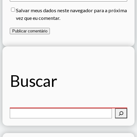
Salvar meus dados neste navegador para a próxima
vez que eu comentar.
Buscar
P
e
s
q