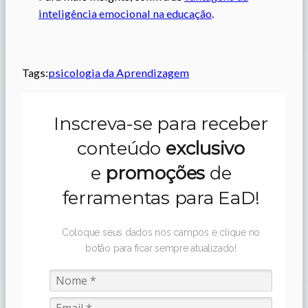
inteligência emocional na educação
.
Tags:
psicologia da Aprendizagem
Inscreva-se para receber
conteúdo
exclusivo
e
promoções
de
ferramentas para EaD!
Coloque seus dados nos campos e clique no
botão para ficar sempre atualizado!