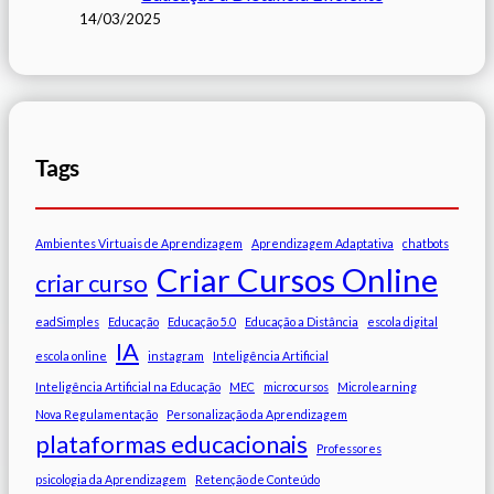
14/03/2025
Tags
Ambientes Virtuais de Aprendizagem
Aprendizagem Adaptativa
chatbots
Criar Cursos Online
criar curso
eadSimples
Educação
Educação 5.0
Educação a Distância
escola digital
IA
escola online
instagram
Inteligência Artificial
Inteligência Artificial na Educação
MEC
microcursos
Microlearning
Nova Regulamentação
Personalização da Aprendizagem
plataformas educacionais
Professores
psicologia da Aprendizagem
Retenção de Conteúdo