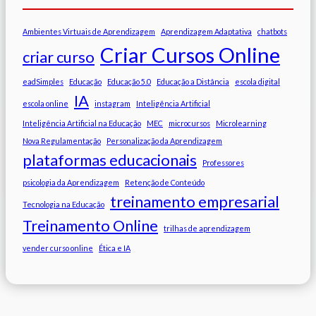
Ambientes Virtuais de Aprendizagem
Aprendizagem Adaptativa
chatbots
Criar Cursos Online
criar curso
eadSimples
Educação
Educação 5.0
Educação a Distância
escola digital
IA
escola online
instagram
Inteligência Artificial
Inteligência Artificial na Educação
MEC
microcursos
Microlearning
Nova Regulamentação
Personalização da Aprendizagem
plataformas educacionais
Professores
psicologia da Aprendizagem
Retenção de Conteúdo
treinamento empresarial
Tecnologia na Educação
Treinamento Online
trilhas de aprendizagem
vender curso online
Ética e IA